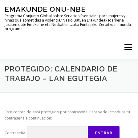
Saltar
EMAKUNDE ONU-NBE
al
contenido
Programa Conjunto Global sobre Servicios Esenciales para mujeres y
niñas que sometidas a violencia/ Nazio Batuen Erakundeak Idarkeria
jasaten dute Emakume eta Neskatilentzako Funtsezko Zerbitzuen mundu-
programa
Menú
PROTEGIDO: CALENDARIO DE
ACCESO PRIVADO-SARBIDE PRIBATUA
TRABAJO – LAN EGUTEGIA
POLÍTICA DE COOKIES (UE)
Este contenido está protegido por contraseña. Para verlo introduce tu
CONTACTA CON EL GRUPO MOTOR – TALDE ERAGILEAREK
contraseña a continuación:
Contraseña: